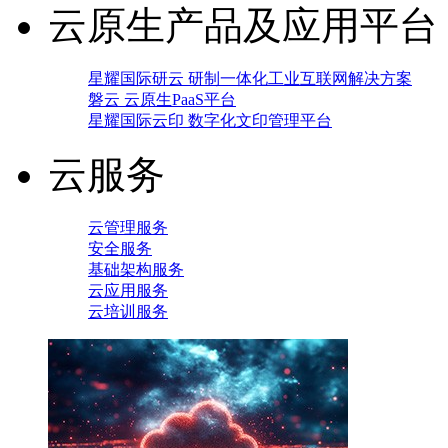
云原生产品及应用平台
星耀国际研云 研制一体化工业互联网解决方案
磐云 云原生PaaS平台
星耀国际云印 数字化文印管理平台
云服务
云管理服务
安全服务
基础架构服务
云应用服务
云培训服务