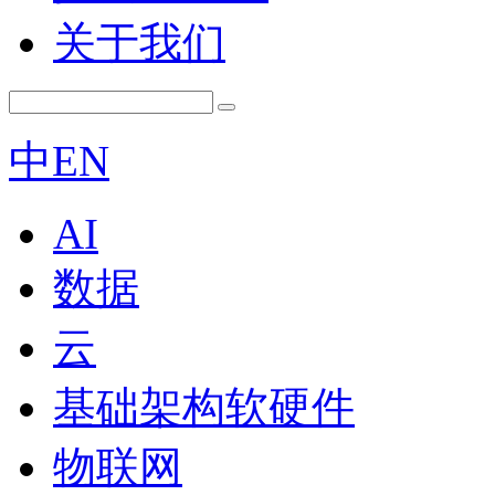
关于我们
中
EN
AI
数据
云
基础架构软硬件
物联网