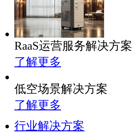
RaaS运营服务解决方案
了解更多
低空场景解决方案
了解更多
行业解决方案