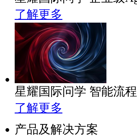
了解更多
星耀国际问学 智能流
了解更多
产品及解决方案