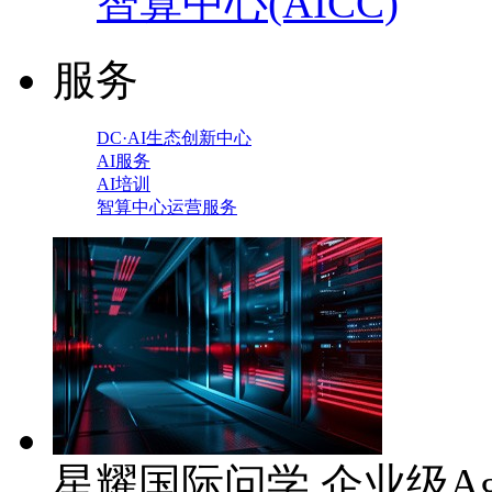
智算中心(AICC)
服务
DC·AI生态创新中心
AI服务
AI培训
智算中心运营服务
星耀国际问学 企业级Ag