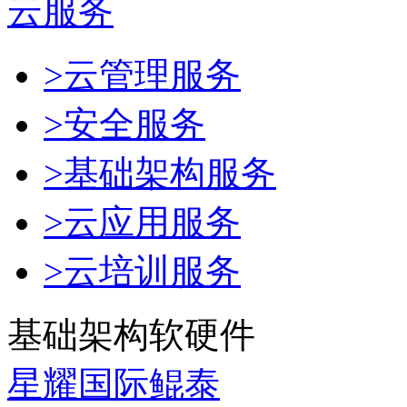
云服务
>云管理服务
>安全服务
>基础架构服务
>云应用服务
>云培训服务
基础架构软硬件
星耀国际鲲泰