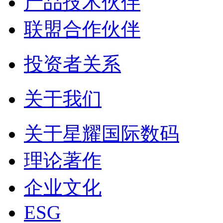
产品技术伙伴
联盟合作伙伴
投资者关系
关于我们
关于星耀国际数码
理论著作
企业文化
ESG